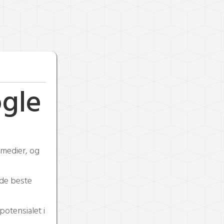
ogle
 medier, og
e de beste
potensialet i