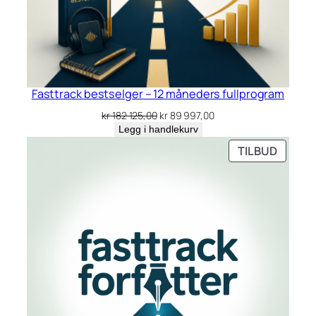
Fasttrack bestselger – 12 måneders fullprogram
Opprinnelig
Nåværende
kr
182 125,00
kr
89 997,00
pris
pris
Legg i handlekurv
var:
er:
PRODU
TILBUD
kr 182
kr 89
PÅ
125,00.
997,00.
SALG