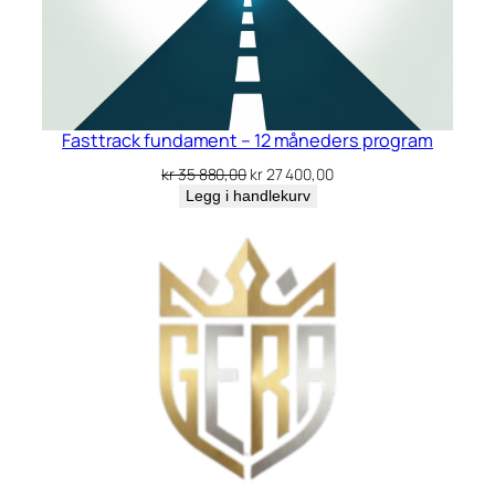
Fasttrack fundament – 12 måneders program
Opprinnelig
Nåværende
kr
35 880,00
kr
27 400,00
pris
pris
Legg i handlekurv
var:
er:
kr 35
kr 27
880,00.
400,00.