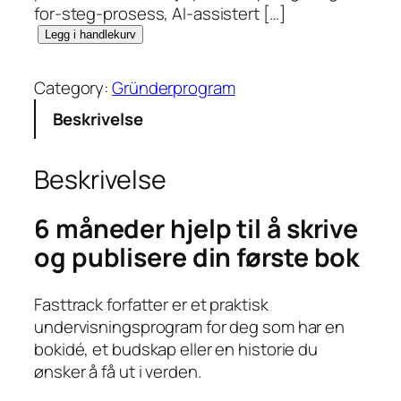
for-steg-prosess, AI-assistert […]
F
Legg i handlekurv
a
s
Category:
Gründerprogram
t
Beskrivelse
t
r
a
Beskrivelse
c
k
6 måneder hjelp til å skrive
F
og publisere din første bok
o
r
f
Fasttrack forfatter er et praktisk
a
undervisningsprogram for deg som har en
t
bokidé, et budskap eller en historie du
t
ønsker å få ut i verden.
e