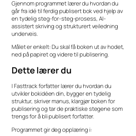
Gjennom programmet lærer du hvordan du
r
går fra idé til ferdig publisert bok ved hjelp av
–
en tydelig steg-for-steg-prosess, AI-
6
assistert skriving og strukturert veiledning
m
underveis.
å
n
Målet er enkelt: Du skal få boken ut av hodet,
e
ned på papiret og videre til publisering.
d
e
Dette lærer du
r
s
I Fasttrack forfatter lærer du hvordan du
p
utvikler bokidéen din, bygger en tydelig
r
struktur, skriver manus, klargjør boken for
o
publisering og tar de praktiske stegene som
g
trengs for å bli publisert forfatter.
r
a
Programmet gir deg opplæring i:
m