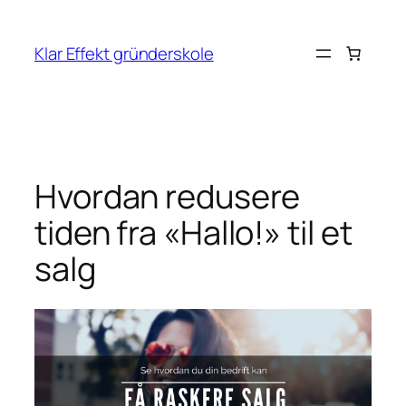
Hopp
til
Klar Effekt gründerskole
innhold
Hvordan redusere
tiden fra «Hallo!» til et
salg