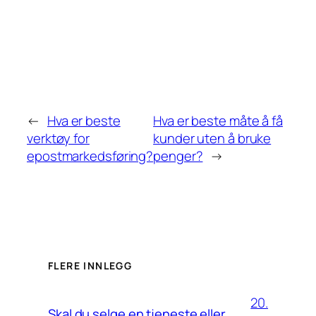
←
Hva er beste
Hva er beste måte å få
verktøy for
kunder uten å bruke
epostmarkedsføring?
penger?
→
FLERE INNLEGG
20.
Skal du selge en tjeneste eller