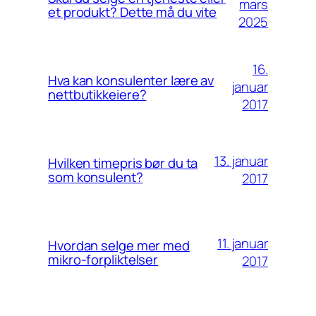
mars
et produkt? Dette må du vite
2025
16.
Hva kan konsulenter lære av
januar
nettbutikkeiere?
2017
13. januar
Hvilken timepris bør du ta
som konsulent?
2017
11. januar
Hvordan selge mer med
mikro-forpliktelser
2017